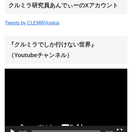
クルミラ研究員あんでぃーのXアカウント
Tweets by CLEMIRAsekai
『クルミラでしか行けない世界』
（Youtubeチャンネル）
動
画
プ
レ
ー
ヤ
ー