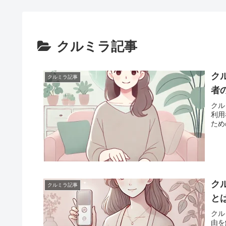
クルミラ記事
ク
クルミラ記事
者
クル
利用
ため
ク
クルミラ記事
と
クル
由を