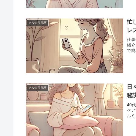
忙
クルミラ記事
レ
仕事
紹介
で簡
日
クルミラ記事
秘
40
ケア
ルミ