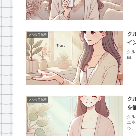
ク
クルミラ記事
イ
クル
由、
ク
クルミラ記事
を
クル
エネ
ら、