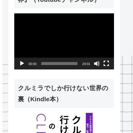
動
画
プ
レ
ー
00:00
24:01
ヤ
ー
クルミラでしか行けない世界の
裏（Kindle本）