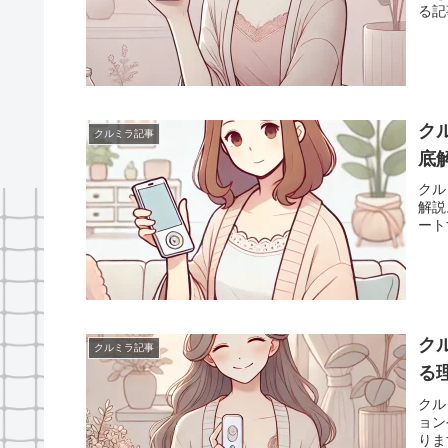
る記
ク
クルミラ記事
底
クル
解説
ート
ク
クルミラ記事
る
クル
ョン
りま