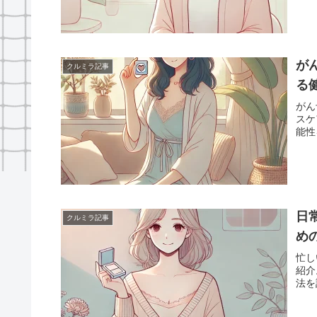
が
クルミラ記事
る
がん
スケ
能性
日
クルミラ記事
め
忙し
紹介
法を