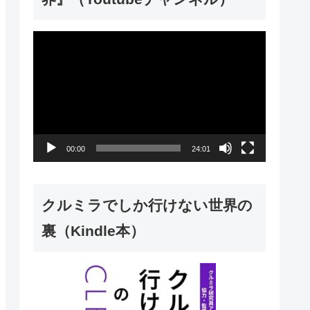
動
画
プ
レ
ー
00:00
24:01
ヤ
ー
クルミラでしか行けない世界の
裏（Kindle本）