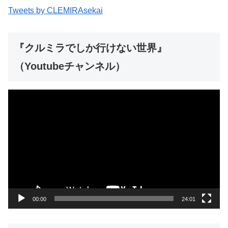
Tweets by CLEMIRAsekai
『クルミラでしか行けない世界』
（Youtubeチャンネル）
動
画
プ
レ
ー
ヤ
ー
00:00
24:01