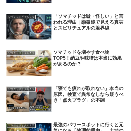
「ソマチッドは嘘・怪しい」と言
ソマチッドとクルミラ
われる理由｜顕微鏡で見える真実
とスピリチュアルの境界線
ソマチッドを増やす食べ物
ソマチッドとクルミラ
TOP5！納豆や味噌は本当に効果
があるのか？
「寝ても疲れが取れない」本当の
ソマチッドとクルミラ
原因。検査で異常なしなら疑うべ
き「点火プラグ」の不調
最強のパワースポットに行くと元
ソマチッドとクルミラ
気になる「物理的理由」。土地の