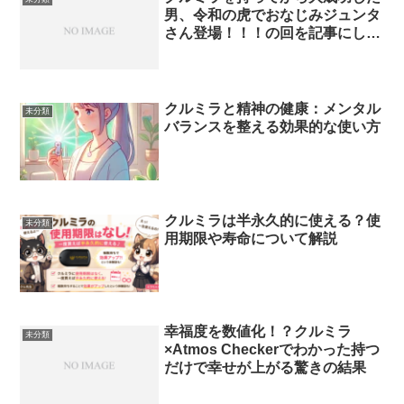
男、令和の虎でおなじみジュンタ
さん登場！！！の回を記事にして
みた
クルミラと精神の健康：メンタル
未分類
バランスを整える効果的な使い方
クルミラは半永久的に使える？使
未分類
用期限や寿命について解説
幸福度を数値化！？クルミラ
未分類
×Atmos Checkerでわかった持つ
だけで幸せが上がる驚きの結果