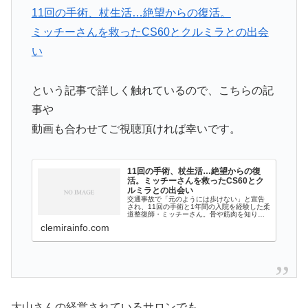
11回の手術、杖生活…絶望からの復活。
ミッチーさんを救ったCS60とクルミラとの出会
い
という記事で詳しく触れているので、こちらの記
事や
動画も合わせてご視聴頂ければ幸いです。
11回の手術、杖生活…絶望からの復
活。ミッチーさんを救ったCS60とク
ルミラとの出会い
交通事故で「元のようには歩けない」と宣告
され、11回の手術と1年間の入院を経験した柔
道整復師・ミッチーさん。骨や筋肉を知り尽
くした治療家でありながら、どんな治療をし
clemirainfo.com
ても痛みが消えず、退院後も杖が手放せない
生活が続きました。しかし、ある日出会...
大山さんの経営されているサロンでも