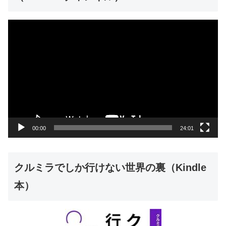
動
画
プ
レ
ー
ヤ
ー
00:00
24:01
クルミラでしか行けない世界の裏（Kindle
本）