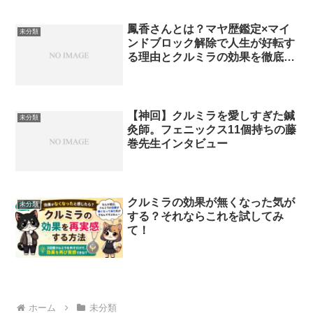
鳳香さんとは？マヤ歴鑑定×マイ
未分類
ンドブロック解除で人生が好転す
る理由とクルミラの効果を徹底解
説
【神回】クルミラを愛しすぎた鍼
未分類
灸師。フェニックス11個持ちの藤
巻先生インタビュー
クルミラの効果が無くなった気が
未分類
する？それならこれを試してみ
て！
ホーム
未分類