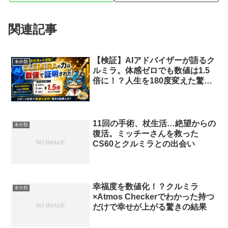
関連記事
【検証】AIアドバイザーが語るク
未分類
ルミラ。体感ゼロでも数値は1.5
倍に！？人生を180度変えた驚き
の活用術
11回の手術、杖生活…絶望からの
未分類
復活。ミッチーさんを救った
CS60とクルミラとの出会い
幸福度を数値化！？クルミラ
未分類
×Atmos Checkerでわかった持つ
だけで幸せが上がる驚きの結果