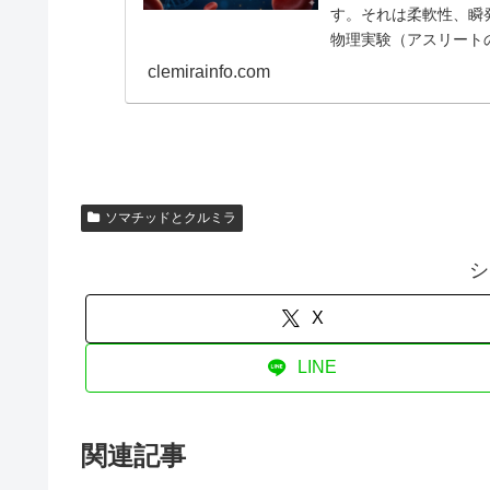
す。それは柔軟性、瞬
物理実験（アスリート
関係を解説。
clemirainfo.com
ソマチッドとクルミラ
シ
X
LINE
関連記事