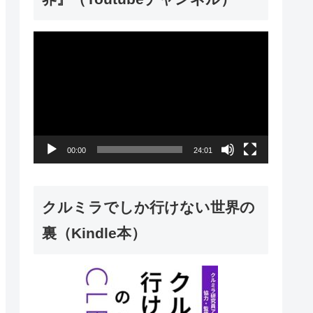
動
画
プ
レ
ー
00:00
24:01
ヤ
ー
クルミラでしか行けない世界の
裏（Kindle本）